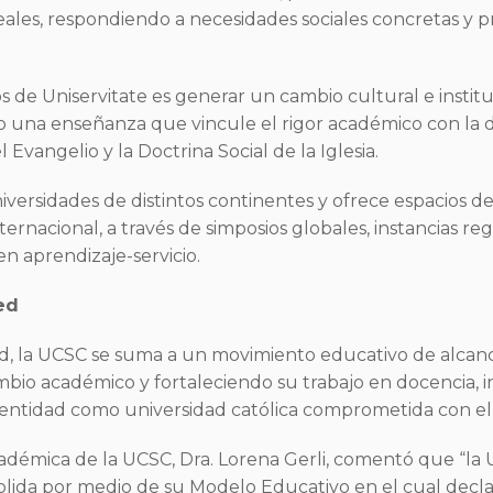
eales, respondiendo a necesidades sociales concretas y
os de Uniservitate es generar un cambio cultural e instit
do una enseñanza que vincule el rigor académico con la di
 Evangelio y la Doctrina Social de la Iglesia.
iversidades de distintos continentes y ofrece espacios d
ternacional, a través de simposios globales, instancias re
en aprendizaje-servicio.
ed
ed, la UCSC se suma a un movimiento educativo de alcan
bio académico y fortaleciendo su trabajo en docencia, i
identidad como universidad católica comprometida con e
Académica de la UCSC, Dra. Lorena Gerli, comentó que “la
lida por medio de su Modelo Educativo en el cual decl