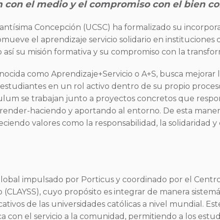
ón con el medio y el compromiso con el bien c
 Santísima Concepción (UCSC) ha formalizado su incorpor
romueve el aprendizaje servicio solidario en institucione
do así su misión formativa y su compromiso con la transfor
nocida como Aprendizaje+Servicio o A+S, busca mejorar 
 estudiantes en un rol activo dentro de su propio proces
ículum se trabajan junto a proyectos concretos que resp
render-haciendo y aportando al entorno. De esta manera
aleciendo valores como la responsabilidad, la solidaridad 
lobal impulsado por Porticus y coordinado por el Centr
io (CLAYSS), cuyo propósito es integrar de manera sistemát
cativos de las universidades católicas a nivel mundial. 
a con el servicio a la comunidad, permitiendo a los estud