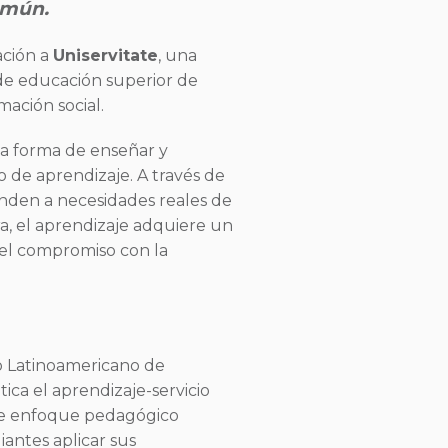
omún.
ación a
Uniservitate
, una
s de educación superior de
mación social.
la forma de enseñar y
o de aprendizaje. A través de
onden a necesidades reales de
, el aprendizaje adquiere un
y el compromiso con la
o Latinoamericano de
ica el aprendizaje-servicio
Este enfoque pedagógico
iantes aplicar sus